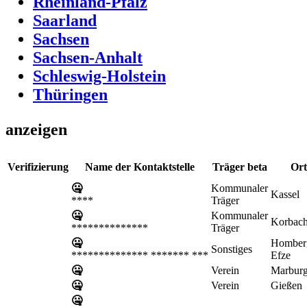
Rheinland-Pfalz
Saarland
Sachsen
Sachsen-Anhalt
Schleswig-Holstein
Thüringen
anzeigen
Verifizierung
Name der Kontaktstelle
Träger
beta
Ort
🤐
Kommunaler
Kassel
****
Träger
🤐
Kommunaler
Korbac
**************
Träger
🤐
Homberg
Sonstiges
************** ******* ***
Efze
🤐
Verein
Marbur
🤐
Verein
Gießen
🤐