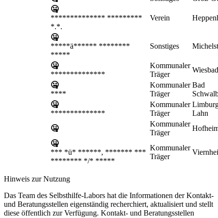
🤐
************** *********
Verein
Heppen
*.*.
🤐
*****ä****** ********
Sonstiges
Michels
*****
🤐
Kommunaler
Wiesba
**************
Träger
🤐
Kommunaler
Bad
****
Träger
Schwal
🤐
Kommunaler
Limburg
**************
Träger
Lahn
Kommunaler
🤐
Hofhei
Träger
🤐
Kommunaler
*** *ü* ******, ******* ***
Viernhe
Träger
******** */* *****
Hinweis zur Nutzung
Das Team des Selbsthilfe-Labors hat die Informationen der Kontakt-
und Beratungsstellen eigenständig recherchiert, aktualisiert und stellt
diese öffentlich zur Verfügung. Kontakt- und Beratungsstellen