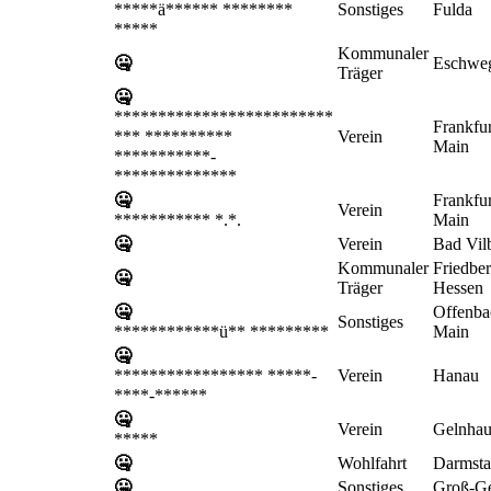
*****ä****** ********
Sonstiges
Fulda
*****
Kommunaler
🤐
Eschwe
Träger
🤐
*************************
Frankfur
*** **********
Verein
Main
***********-
**************
🤐
Frankfur
Verein
*********** *.*.
Main
🤐
Verein
Bad Vil
Kommunaler
Friedber
🤐
Träger
Hessen
🤐
Offenba
Sonstiges
************ü** *********
Main
🤐
***************** *****-
Verein
Hanau
****-******
🤐
Verein
Gelnhau
*****
🤐
Wohlfahrt
Darmsta
🤐
Sonstiges
Groß-G