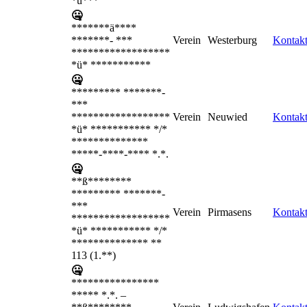
*ü***
🤐
*******ä****
*******- ***
Verein
Westerburg
Kontak
******************
*ü* ***********
🤐
********* *******-
***
******************
Verein
Neuwied
Kontak
*ü* *********** */*
**************
*****-****-**** *.*.
🤐
**ß********
********* *******-
***
Verein
Pirmasens
Kontak
******************
*ü* *********** */*
************** **
113 (1.**)
🤐
****************
***** *.*. –